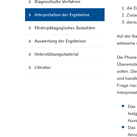
Diagnostische Verfahren
a
die E
v
Interpretation der Ergebnisse
Zusa
i
darau
Förderpädagogisches Gutachten
g
a
Auf der Ba
Auswertung der Ergebnisse
t
wirksame 
i
Unterstützungsmaterial
o
Die Phase 
n
Übereinst
Literatur
sollen. Di
und handl
Frage nac
Interpreta
Das 
fest
Auss
Das 
Anna