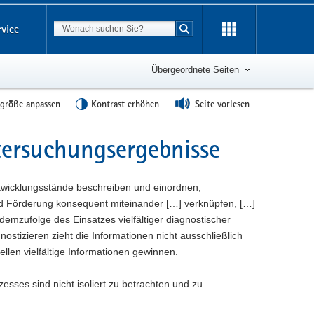
Suchbegriff
rvice
Suche starten
Übergeordnete Seiten
tgröße anpassen
Kontrast erhöhen
Seite vorlesen
tersuchungsergebnisse
Entwicklungsstände beschreiben und einordnen,
nd Förderung konsequent miteinander […] verknüpfen, […]
emzufolge des Einsatzes vielfältiger diagnostischer
tizieren zieht die Informationen nicht ausschließlich
llen vielfältige Informationen gewinnen.
ses sind nicht isoliert zu betrachten und zu