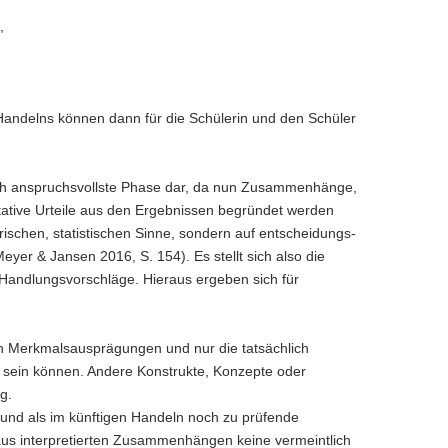
n,
 Handelns können dann für die Schülerin und den Schüler
tisch anspruchsvollste Phase dar, da nun Zusammenhänge,
tative Urteile aus den Ergebnissen begründet werden
irischen, statistischen Sinne, sondern auf entscheidungs-
er & Jansen 2016, S. 154). Es stellt sich also die
andlungsvorschläge. Hieraus ergeben sich für
nen Merkmalsausprägungen und nur die tatsächlich
n sein können. Andere Konstrukte, Konzepte oder
g.
nd als im künftigen Handeln noch zu prüfende
aus interpretierten Zusammenhängen keine vermeintlich