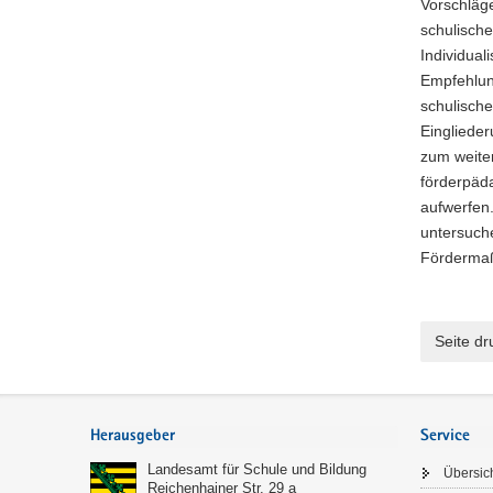
Vorschläg
schulische
Individua
Empfehlun
schulisch
Einglieder
zum weiter
förderpäd
aufwerfen
untersuch
Fördermaß
Seite d
Footer-
Bereich
Herausgeber
Service
Landesamt für Schule und Bildung
Übersic
Reichenhainer Str. 29 a