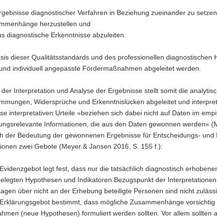
rgebnisse diagnostischer Verfahren in Beziehung zueinander zu setze
mmenhänge herzustellen und
s diagnostische Erkenntnisse abzuleiten.
sis dieser Qualitätsstandards und des professionellen diagnostischen
und individuell angepasste Fördermaßnahmen abgeleitet werden.
der Interpretation und Analyse der Ergebnisse stellt somit die analy
immungen, Widersprüche und Erkenntnislücken abgeleitet und interpre
ese interpretativen Urteile »beziehen sich dabei nicht auf Daten im emp
ungsrelevante Informationen, die aus den Daten gewonnen werden« (Mey
h der Bedeutung der gewonnenen Ergebnisse für Entscheidungs- und H
tionen zwei Gebote (Meyer & Jansen 2016, S. 155 f.):
Evidenzgebot legt fest, dass nur die tatsächlich diagnostisch erhobe
gelegten Hypothesen und Indikatoren Bezugspunkt der Interpretatione
agen über nicht an der Erhebung beteiligte Personen sind nicht zulässi
Erklärungsgebot bestimmt, dass mögliche Zusammenhänge vorsichtig u
hmen (neue Hypothesen) formuliert werden sollten. Vor allem sollten 