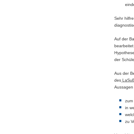
eind
Sehr hilfr
diagnostis
Auf der Ba
bearbeitet
Hypothese
der Schüle
Aus der B
des
LaSu
Aussagen
zum 
in w
welc
zu V