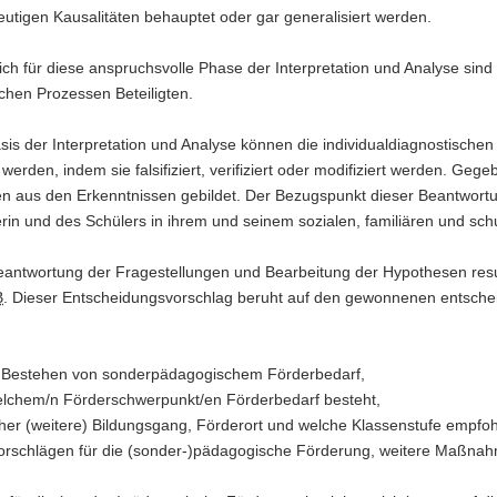
eutigen Kausalitäten behauptet oder gar generalisiert werden.
eich für diese anspruchsvolle Phase der Interpretation und Analyse sin
chen Prozessen Beteiligten.
sis der Interpretation und Analyse können die individualdiagnostisch
 werden, indem sie falsifiziert, verifiziert oder modifiziert werden. Ge
n aus den Erkenntnissen gebildet. Der Bezugspunkt dieser Beantwort
rin und des Schülers in ihrem und seinem sozialen, familiären und sch
eantwortung der Fragestellungen und Bearbeitung der Hypothesen resu
B
. Dieser Entscheidungsvorschlag beruht auf den gewonnenen entsche
Bestehen von sonderpädagogischem Förderbedarf,
elchem/n Förderschwerpunkt/en Förderbedarf besteht,
her (weitere) Bildungsgang, Förderort und welche Klassenstufe empfo
orschlägen für die (sonder-)pädagogische Förderung, weitere Maßna