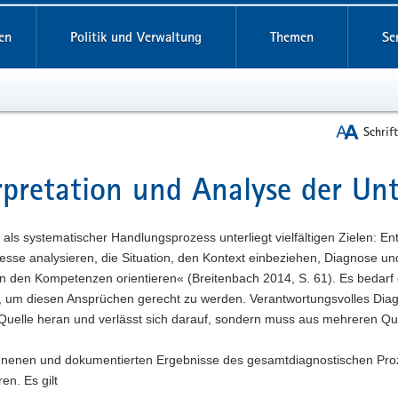
reifende
en
Politik und Verwaltung
Themen
Se
Schrif
rpretation und Analyse der Un
t
 als systematischer Handlungsprozess unterliegt vielfältigen Zielen: 
esse analysieren, die Situation, den Kontext einbeziehen, Diagnose u
n den Kompetenzen orientieren« (Breitenbach 2014, S. 61). Es bedarf d
um diesen Ansprüchen gerecht zu werden. Verantwortungsvolles Diagnos
Quelle heran und verlässt sich darauf, sondern muss aus mehreren Que
nenen und dokumentierten Ergebnisse des gesamtdiagnostischen Prozes
ren. Es gilt