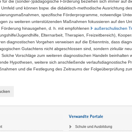
e für die (sonder-)pädagogische Förderung beziehen sich immer auf di
 Umfeld und können bspw. die didaktisch-methodische Ausrichtung des 
lisierungsmaßnahmen, spezifische Förderprogramme, notwendige Unterst
gen zu weiteren unterstützenden Maßnahmen fokussieren auf den Unt
e Förderung hinausgehen, d. h. mit empfohlenen
außerschulischen T
ungshilfe/Jugendhilfe, Elternarbeit, Therapien, Freizeitbereich), Koo
en diagnostischen Vorgehen verweisen auf die Erkenntnis, dass diagno
agogischen Gutachtens nicht abgeschlossen sind, sondern zirkulär ne
. Solche Vorschläge zum weiteren diagnostischen Handeln beinhalten w
ende Hypothesen, weitere sich anschließende verlaufsdiagnostische P
nahmen und die Festlegung des Zeitraums der Folgeüberprüfung zu
rucken
Verwandte Portale
ht
Schule und Ausbildung