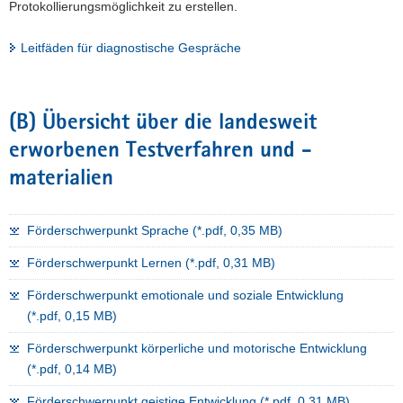
Protokollierungsmöglichkeit zu erstellen.
a
v
Leitfäden für diagnostische Gespräche
i
g
a
(B) Übersicht über die landesweit
t
i
erworbenen Testverfahren und -
o
materialien
n
Förderschwerpunkt Sprache (*.pdf, 0,35 MB)
Förderschwerpunkt Lernen (*.pdf, 0,31 MB)
Förderschwerpunkt emotionale und soziale Entwicklung
(*.pdf, 0,15 MB)
Förderschwerpunkt körperliche und motorische Entwicklung
(*.pdf, 0,14 MB)
Förderschwerpunkt geistige Entwicklung (*.pdf, 0,31 MB)