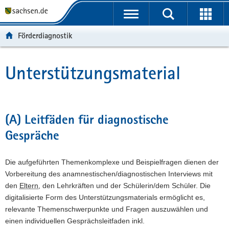
P
P
H
F
o
o
a
o
r
r
u
o
Förderdiagnostik
t
t
p
t
a
a
t
e
l
l
i
r
Unterstützungsmaterial
Hauptinhalt
ü
n
n
-
b
a
h
B
e
v
a
e
r
i
l
r
(A) Leitfäden für diagnostische
g
g
t
e
Gespräche
r
a
i
e
t
c
i
i
h
Die aufgeführten Themenkomplexe und Beispielfragen dienen der
f
o
Vorbereitung des anamnestischen/diagnostischen Interviews mit
e
n
den
Eltern
, den Lehrkräften und der Schülerin/dem Schüler. Die
n
digitalisierte Form des Unterstützungsmaterials ermöglicht es,
d
relevante Themenschwerpunkte und Fragen auszuwählen und
e
einen individuellen Gesprächsleitfaden inkl.
N