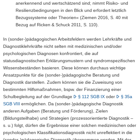
anerkennend und wertschätzend sind; nimmt Risiko- und
a
Resilienzbedingungen in den Blick und erfordert letztlich
v
Bezugssysteme oder Theorien« (Ziemen 2016, S. 40 mit
i
Bezug auf Ricken & Schuck 2011, S. 110).
g
a
In (sonder-)pädagogischen Arbeitsfeldern werden Lehrkräfte und
t
Diagnostiklehrkräfte nicht selten mit medizinischen und/oder
i
psychologischen Diagnosen konfrontiert, die auf
o
statusdiagnostischen Erklärungsmustern und syndromspezifischen
n
Wissensbeständen basieren. Diese können durchaus wichtige
Ansatzpunkte für die (sonder-)pädagogische Beratung und
Diagnostik darstellen. Zudem können sie die Zuweisung von
bestimmten Hilfsmaßnahmen, bspw. der Finanzierung einer
Schulbegleitung auf der Grundlage
§ 112 SGB IX
oder
§ 35a
SGB VIII
ermöglichen. Da (sonder-)pädagogische Diagnostik
anderen Aufgaben (Beratung und Förderung), Zielen
(Bildungsteilhabe) und Strategien (prozessorientierte Diagnostik –
s. u.) folgt, dürfen die Ergebnisse einer solchen medizinischen oder
psychologischen Klassifikationsdiagnostik nicht unreflektiert in die
(sonder-)pädagogische Diagnostik übernommen werden. Mit der