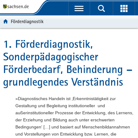
P
P
H
F
o
o
a
o
r
r
u
o
Förderdiagnostik
t
t
p
t
a
a
t
e
l
l
i
r
1. Förderdiagnostik,
Hauptinhalt
ü
n
n
-
Sonderpädagogischer
b
a
h
B
e
v
a
e
Förderbedarf, Behinderung –
r
i
l
r
g
g
t
e
grundlegendes Verständnis
r
a
i
e
t
c
i
i
h
»Diagnostisches Handeln ist ‚Erkenntnistätigkeit zur
f
o
Gestaltung und Begleitung institutioneller und
e
n
außerinstitutioneller Prozesse der Entwicklung, des Lernens,
n
der Erziehung und Bildung auch unter erschwerten
d
Bedingungen‘ […] und basiert auf Menschenbildannahmen
e
und Vorstellungen von Entwicklung bzw. Lernen, die
N