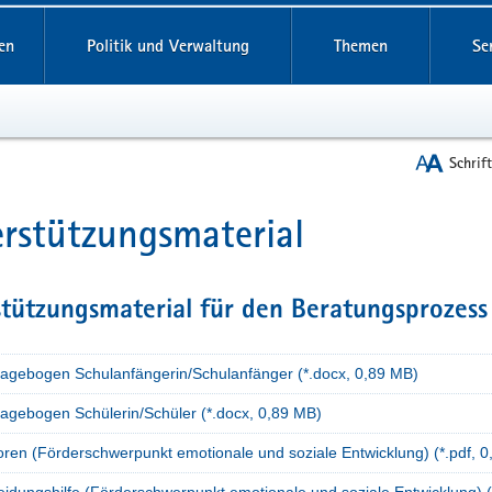
reifende
en
Politik und Verwaltung
Themen
Se
Schrif
rstützungsmaterial
t
tützungsmaterial für den Beratungsprozess
ragebogen Schulanfängerin/Schulanfänger (*.docx, 0,89 MB)
ragebogen Schülerin/Schüler (*.docx, 0,89 MB)
oren (Förderschwerpunkt emotionale und soziale Entwicklung) (*.pdf, 
idungshilfe (Förderschwerpunkt emotionale und soziale Entwicklung) (