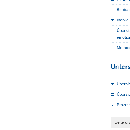
Beobac
Indivi
Übersi
emotion
Method
Unters
Übersi
Übersic
Prozes
Seite d