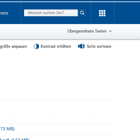
Suchbegriff
rvice
Suche starten
Übergeordnete Seiten
tgröße anpassen
Kontrast erhöhen
Seite vorlesen
0,73 MB)
*.pdf, 0,63 MB)