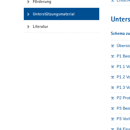
Förderung
a
v
Unterstützungsmaterial
Unters
i
Literatur
g
a
Schema zu
t
Übersi
i
o
P1 Beis
n
P1.1 Vo
P1.2 Vo
P1.3 Vo
P2 Prot
P3 Bei
P3 Vor
P4 Eins